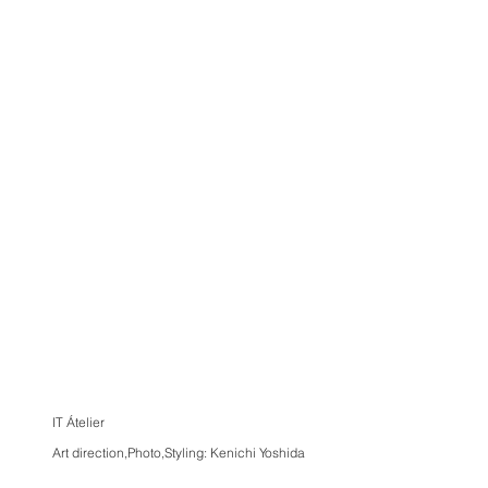
IT Átelier
Art direction,Photo,Styling: Kenichi Yoshida