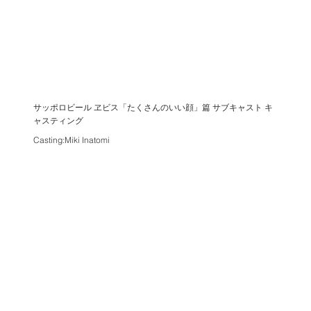
サッポロビール ヱビス「たくさんのいい顔」篇 サブキャスト キ
ャスティング
Casting:Miki Inatomi