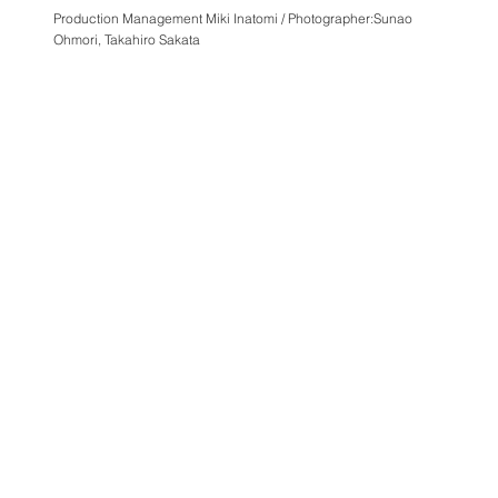
Production Management Miki Inatomi / Photographer:Sunao
Ohmori, Takahiro Sakata