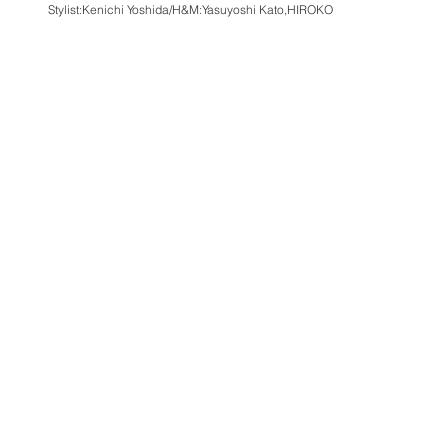
Stylist:Kenichi Yoshida/H&M:Yasuyoshi Kato,HIROKO