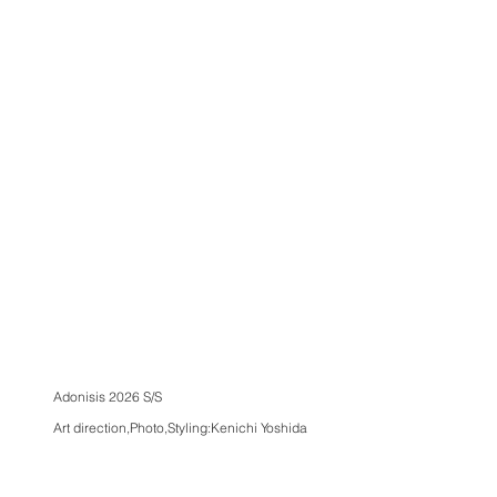
Adonisis 2026 S/S
Art direction,Photo,Styling:Kenichi Yoshida