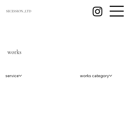
SECESSION.,LTD
works
works category
service