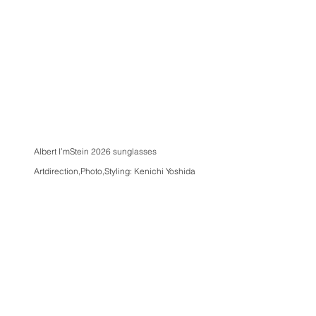
Albert I’mStein 2026 sunglasses
Artdirection,Photo,Styling: Kenichi Yoshida