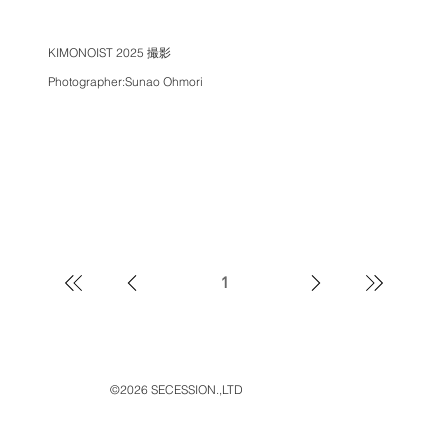
KIMONOIST 2025 撮影
Photographer:Sunao Ohmori
1
1
ペ
ー
ジ
©2026 SECESSION.,LTD